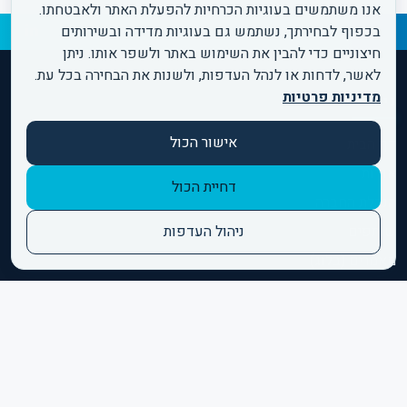
אנו משתמשים בעוגיות הכרחיות להפעלת האתר ולאבטחתו.
בכפוף לבחירתך, נשתמש גם בעוגיות מדידה ובשירותים
התחברו אלינו ברשתות:
חיצוניים כדי להבין את השימוש באתר ולשפר אותו. ניתן
לאשר, לדחות או לנהל העדפות, ולשנות את הבחירה בכל עת.
מדיניות פרטיות
ניווט מהיר
אישור הכול
דף הבית
אודות
דחיית הכול
הנהלת החברה
שותפים
ניהול העדפות
מאמרים (בלוג)
צור קשר
הצהרת נגישות
תקנון ותנאי שימוש
מדיניות פרטיות