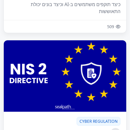
כיצד תוקפים משתמשים ב-AI וכיצד בונים יכולת
התאוששות
509
CYBER REGULATION