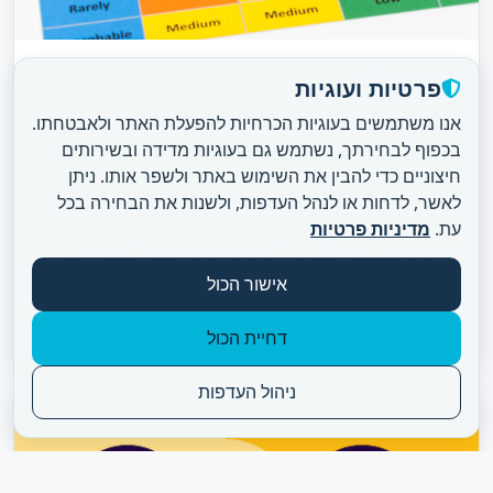
RISK SURVEY
פרטיות ועוגיות
Marcotech Editorial
·
Mar 2026
·
7 ד׳ קריאה
אנו משתמשים בעוגיות הכרחיות להפעלת האתר ולאבטחתו.
בכפוף לבחירתך, נשתמש גם בעוגיות מדידה ובשירותים
מאזן האימה: סקר סיכונים לפני
חיצוניים כדי להבין את השימוש באתר ולשפר אותו. ניתן
שמשקיע, הרשויות או סתם האקר
לאשר, לדחות או לנהל העדפות, ולשנות את הבחירה בכל
מגיעים לבקר
עת.
מדיניות פרטיות
סקר סיכונים מוקדם יכול לחסוך הפתעות מול משקיעים,
רגולטורים והליכי אכיפה.
אישור הכול
270
דחיית הכול
ניהול העדפות