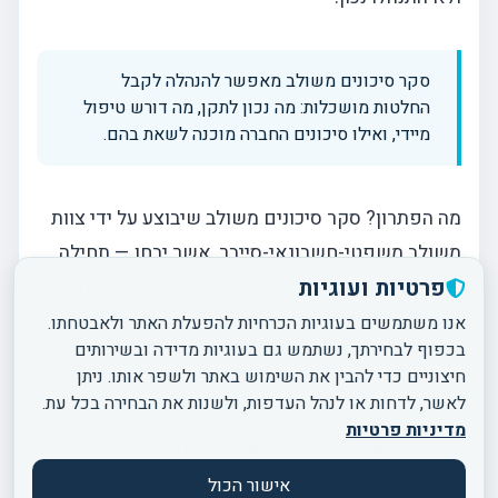
סקר סיכונים משולב מאפשר להנהלה לקבל
החלטות מושכלות: מה נכון לתקן, מה דורש טיפול
מיידי, ואילו סיכונים החברה מוכנה לשאת בהם.
מה הפתרון? סקר סיכונים משולב שיבוצע על ידי צוות
משולב משפטי-חשבונאי-סייבר, אשר יבחן — תחילה
פרטיות ועוגיות
באופן כללי ובמידת הצורך באופן פרטני — את החברה
בצורה הוליסטית ויצביע על ליקויים שכדאי לתקן.
אנו משתמשים בעוגיות הכרחיות להפעלת האתר ולאבטחתו.
בכפוף לבחירתך, נשתמש גם בעוגיות מדידה ובשירותים
חיצוניים כדי להבין את השימוש באתר ולשפר אותו. ניתן
בדיקה כזו מאפשרת לחברה לקבל החלטות מושכלות:
לאשר, לדחות או לנהל העדפות, ולשנות את הבחירה בכל עת.
מה היא רוצה לתקן, מה היא חייבת לתקן, ומהם
מדיניות פרטיות
הסיכונים שהיא מוכנה לשאת בהם. חשוב לא רק
שהבדיקה תתבצע על ידי גורם חיצוני בעל מומחיות,
אישור הכול