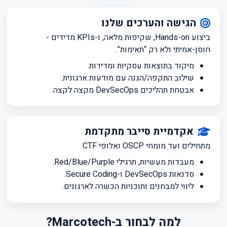
הגישה והערכים שלנו
ביצוע Hands-on, שקיפות מלאה, ו-KPIs מדידים -
חוסן-אמיתי ולא רק “תאימות”.
מיקוד בתוצאות עסקיות ומדידות.
שילוב התקפה/הגנה עם מודעות ארגונית.
אבטחת תהליכים DevSecOps מקצה לקצה.
אקדמיית סייבר מתקדמת
מתחילים ועד מומחי OSCP ואלופי CTF.
מעבדות מעשיות, תרגילי Red/Blue/Purple.
סדנאות DevSecOps ו-Secure Coding.
ליווי למבחנים ותוכניות הכשרה לארגונים.
למה לבחור ב-Marcotech?