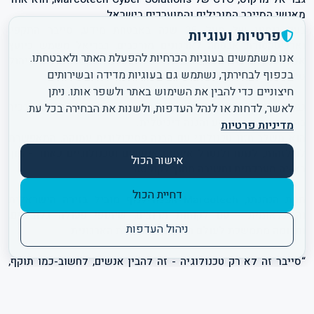
בעל ניסיון של מעל 25 שנה באבטחת מידע, סייבר התקפי,
פרטיות ועוגיות
וארכיטקטורת אבטחה לארגונים מורכבים, גבריאל משמש כיועץ
אנו משתמשים בעוגיות הכרחיות להפעלת האתר ולאבטחתו.
אסטרטגי, מנטור, ומרצה בינלאומי בתחומי DevSecOps, ניהול
בכפוף לבחירתך, נשתמש גם בעוגיות מדידה ובשירותים
חיצוניים כדי להבין את השימוש באתר ולשפר אותו. ניתן
גבריאל הוא אלוף עולם ב־CTF, מרצה באקדמיה ומאמן בכיר
לאשר, לדחות או לנהל העדפות, ולשנות את הבחירה בכל עת.
מדיניות פרטיות
הוא משלב חזון טכנולוגי עם הבנה פסיכולוגית עמוקה, המאפשרת
לו לזהות, לנתח ולנטרל איומים אנושיים וטכנולוגיים כאחד - תוך
אישור הכול
דחיית הכול
תחת הנהגתו, Marcotech הפכה לגוף מוביל בזירה הישראלית
והבינלאומית - עם לקוחות מרוצים, שיתופי פעולה גלובליים,
ניהול העדפות
“סייבר זה לא רק טכנולוגיה - זה להבין אנשים, לחשוב-כמו תוקף,
ולבנות תרבות ארגונית שמגנה על עצמה.”