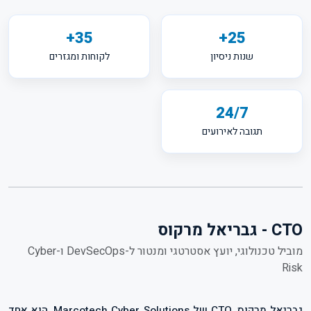
35+
25+
שנות ניסיון
לקוחות ומגזרים
24/7
תגובה לאירועים
CTO - גבריאל מרקוס
מוביל טכנולוגי, יועץ אסטרטגי ומנטור ל-DevSecOps ו-Cyber
Risk
גבריאל מרקוס, CTO של Marcotech Cyber Solutions, הוא אחד