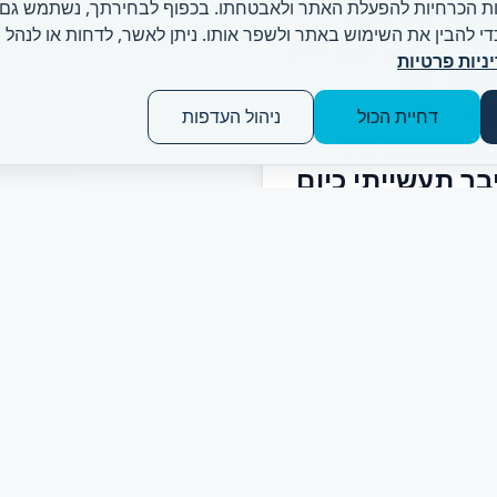
למי של גוגל
ת הכרחיות להפעלת האתר ולאבטחתו. בכפוף לבחירתך, נשתמש גם ב
כדי להבין את השימוש באתר ולשפר אותו. ניתן לאשר, לדחות או לנהל 
לשנת 2022, גבריאל
ניות פרטיות
וס, על
תגרים
דחיית הכול
ניהול העדפות
זדמנויות של
בר תעשייתי כיום
ICS, OT, זמני השבתה,
ששות מהירה והעתיד של
בר התעשייתי.
29