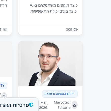
הדירק
כיצד תוקפים משתמשים ב-AI
וכיצד בונים יכולת התאוששות
1
509
ITY
h
CYBER AWARENESS
l
Marcotech
Mar
9 ד׳
פרטיות ועוגיו
·
·
אלו
Editorial
2026
קריאה