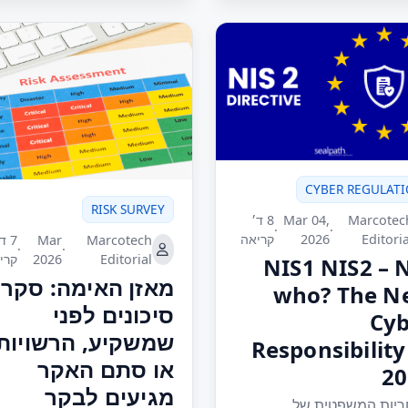
CYBER REGULAT
RISK SURVEY
Marcotec
Mar 04,
8 ד׳
·
·
Editoria
2026
קריאה
Marcotech
Mar
7 ד
·
·
Editorial
2026
קרי
NIS1 NIS2 – 
מאזן האימה: סקר
who? The N
סיכונים לפני
Cyb
שמשקיע, הרשויות
Responsibility
או סתם האקר
20
מגיעים לבקר
יות המשפטית של