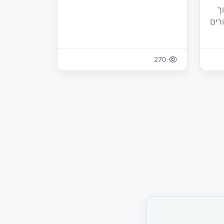
ך
רים
270