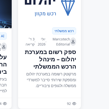
רכש ממשלתי
AI
Marcotech
יולי
3 ד׳
·
·
h
Editorial
2026
קריאה
I
ספק רשום במערכת
עלי
יהלום – מינהל
הח
הרכש הממשלתי
בינ
מרקוטק רשומה במערכת יהלום
בעיד
ומספקת שירותי סייבר למשרדי
חברת
ממשלה ולגופים ציבוריים.
למיי
4
92