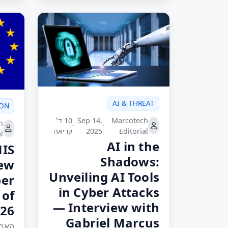
AI & THREAT
ION
Marcotech
Sep 14,
10 ד׳
h
·
·
Editorial
2025
קריאה
l
AI in the
NIS
Shadows:
ew
Unveiling AI Tools
er
in Cyber Attacks
 of
— Interview with
26
Gabriel Marcus
האחר