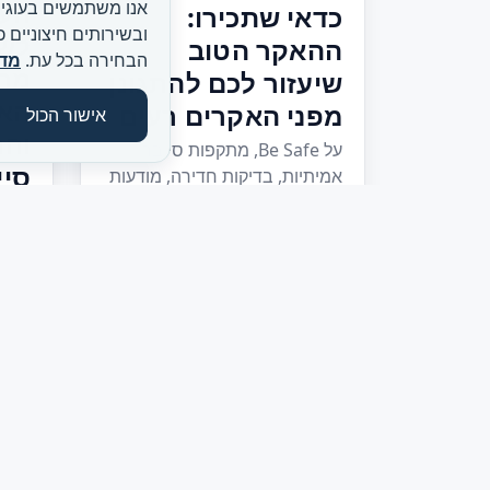
העו
אנו משתמשים בעוגיו
כדאי שתכירו:
ובשירותים חיצוניים 
ההאקר הטוב
הבחירה בכל עת.
מדי
מרק
שיעזור לכם להתגונן
הא
מפני האקרים רעים
אישור הכול
והה
על Be Safe, מתקפות סייבר
סיי
אמיתיות, בדיקות חדירה, מודעות
וחשיבות ההתגוננות המוקדמת.
התאו
הסיי
8
278
התחברו אלינו ברשתות: